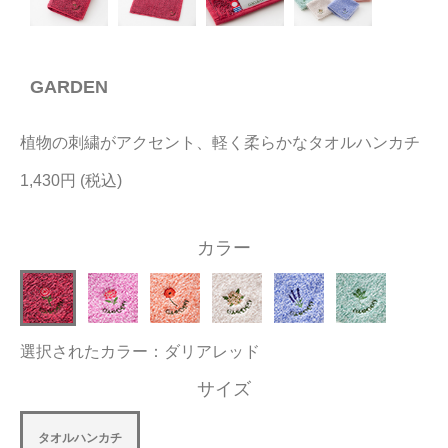
今治タオルについて
GARDEN
当サイトについて
会員サービス
植物の刺繍がアクセント、軽く柔らかなタオルハンカチ
店舗リスト
1,430円
ヘルプ
カラー
規約
大量購入・法人向けの購入の方は
選択されたカラー：ダリアレッド
お問い合わせ
サイズ
タオルハンカチ