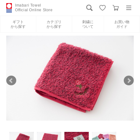
Imabari Towel
Official Online Store
ギフト
カテゴリ
刺繍に
お買い物
から探す
から探す
ついて
ガイド
ログイン
新規会員登録
ギフトから探す
カテゴリから探す
刺繍について
お買い物ガイド
International Shipping