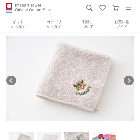
Imabari Towel
Official Online Store
ギフト
カテゴリ
刺繍に
お買い物
から探す
から探す
ついて
ガイド
ログイン
新規会員登録
ギフトから探す
カテゴリから探す
刺繍について
お買い物ガイド
International Shipping