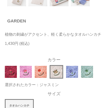
今治タオルについて
GARDEN
当サイトについて
会員サービス
植物の刺繍がアクセント、軽く柔らかなタオルハンカチ
店舗リスト
1,430円
ヘルプ
カラー
規約
大量購入・法人向けの購入の方は
選択されたカラー：ジャスミン
お問い合わせ
サイズ
タオルハンカチ