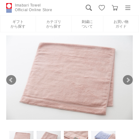
Imabari Towel
Official Online Store
ギフト
カテゴリ
刺繍に
お買い物
から探す
から探す
ついて
ガイド
ログイン
新規会員登録
ギフトから探す
カテゴリから探す
刺繍について
お買い物ガイド
International Shipping