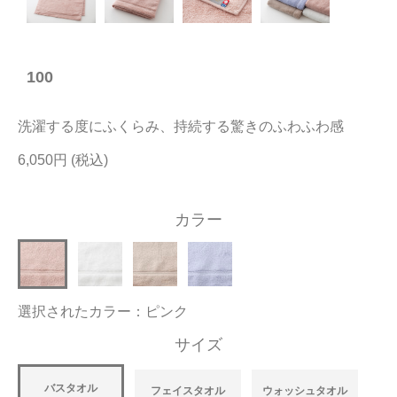
今治タオルについて
100
当サイトについて
会員サービス
洗濯する度にふくらみ、持続する驚きのふわふわ感
店舗リスト
6,050円
ヘルプ
カラー
規約
大量購入・法人向けの購入の方は
選択されたカラー：ピンク
お問い合わせ
サイズ
バスタオル
フェイスタオル
ウォッシュタオル