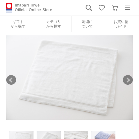
Imabari Towel
Official Online Store
ギフト
カテゴリ
刺繍に
お買い物
から探す
から探す
ついて
ガイド
ログイン
新規会員登録
ギフトから探す
カテゴリから探す
刺繍について
お買い物ガイド
International Shipping