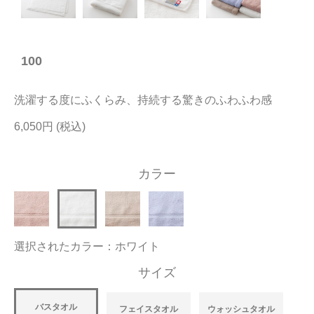
今治タオルについて
100
当サイトについて
会員サービス
洗濯する度にふくらみ、持続する驚きのふわふわ感
店舗リスト
6,050円
ヘルプ
カラー
規約
大量購入・法人向けの購入の方は
選択されたカラー：ホワイト
お問い合わせ
サイズ
バスタオル
フェイスタオル
ウォッシュタオル