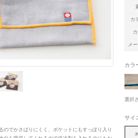
カ
カ
メー
カラ
選択
サイ
るのでかさばりにくく、ポケットにもすっぽり入り