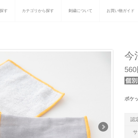
探す
カテゴリから探す
刺繍について
お買い物ガイド
ット
バスタオル
白いタオルのギフトセット
フェイスタオル
ウォ
ベビーグッズ
小さなお返し・お餞別
マフラー
衣類
今
タオル雑貨
刺繍
書籍
56
ポケ
認
サ