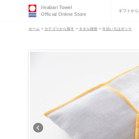
Imabari Towel
ギフトから
Official Online Store
ホーム
>
カテゴリから探す
>
タオル雑貨
>
今治いろはポッケ
おすすめギフトセ
ふわりシリーズ
ウェディング
タオルハンカチ
バスグッズ