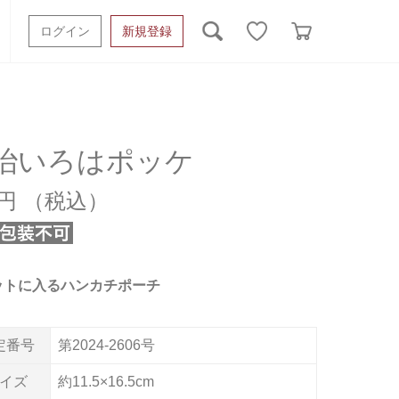
ログイン
新規登録
ッシュタオル
ベビーギフト
スポーツタオル
オーガニック
タオルケット類
治いろはポッケ
ギフトボックスその他
0円
ットに入るハンカチポーチ
定番号
第2024-2606号
イズ
約11.5×16.5cm