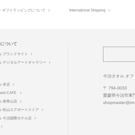
・ギフトラッピングについて
International Shipping
ルについて
ル ブランドサイト
ル デジタルアートギャラリー
ト
今治タオル オ
ル 本店
〒 794-0033
towel CAFE
愛媛県今治市東門町
ル 南青山店
shopmaster@ima
ル 松山エアポートストア
ル 今治国際ホテル店