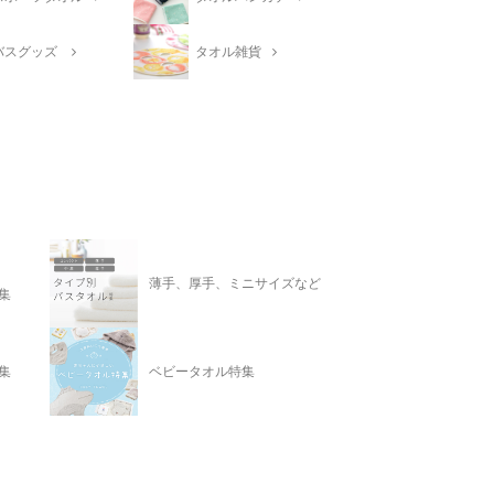
バスグッズ
タオル雑貨
薄手、厚手、ミニサイズなど
集
集
ベビータオル特集