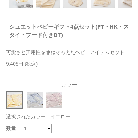
今治タオルについて
シュエットベビーギフト4点セット(FT・HK・ス
当サイトについて
タイ・フード付きBT)
会員サービス
可愛さと実用性を兼ねそろえたベビーアイテムセット
店舗リスト
9,405円
ヘルプ
規約
カラー
大量購入・法人向けの購入の方は
お問い合わせ
選択されたカラー：イエロー
数量