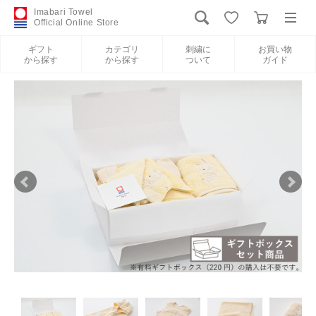
Imabari Towel
Official Online Store
ギフト
カテゴリ
刺繍に
お買い物
から探す
から探す
ついて
ガイド
ログイン
新規会員登録
ギフトから探す
カテゴリから探す
刺繍について
お買い物ガイド
International Shipping