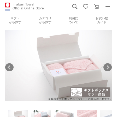
Imabari Towel
Official Online Store
ギフト
カテゴリ
刺繍に
お買い物
から探す
から探す
ついて
ガイド
ログイン
新規会員登録
ギフトから探す
カテゴリから探す
刺繍について
お買い物ガイド
International Shipping