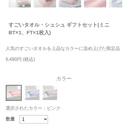
今治タオルについて
すごいタオル・シュシュ ギフトセット(ミニ
当サイトについて
BT×1、FT×1枚入)
会員サービス
人気のすごいタオルを上品なカラーに染め上げた限定品
店舗リスト
6,490円
ヘルプ
規約
カラー
大量購入・法人向けの購入の方は
お問い合わせ
選択されたカラー：ピンク
数量