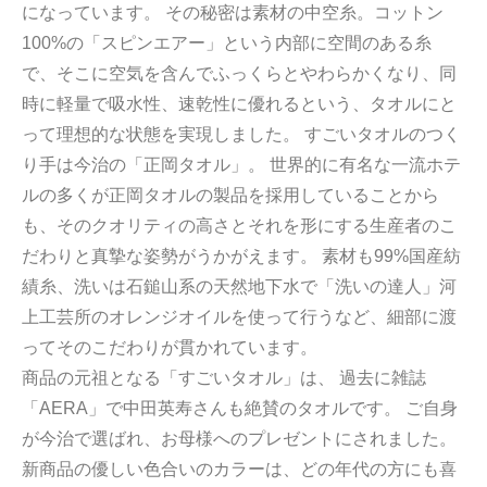
になっています。 その秘密は素材の中空糸。コットン
100%の「スピンエアー」という内部に空間のある糸
で、そこに空気を含んでふっくらとやわらかくなり、同
時に軽量で吸水性、速乾性に優れるという、タオルにと
って理想的な状態を実現しました。 すごいタオルのつく
り手は今治の「正岡タオル」。 世界的に有名な一流ホテ
ルの多くが正岡タオルの製品を採用していることから
も、そのクオリティの高さとそれを形にする生産者のこ
だわりと真摯な姿勢がうかがえます。 素材も99%国産紡
績糸、洗いは石鎚山系の天然地下水で「洗いの達人」河
上工芸所のオレンジオイルを使って行うなど、細部に渡
ってそのこだわりが貫かれています。
商品の元祖となる「すごいタオル」は、 過去に雑誌
「AERA」で中田英寿さんも絶賛のタオルです。 ご自身
が今治で選ばれ、お母様へのプレゼントにされました。
新商品の優しい色合いのカラーは、どの年代の方にも喜