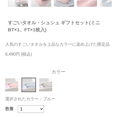
今治タオルについて
すごいタオル・シュシュ ギフトセット(ミニ
当サイトについて
BT×1、FT×1枚入)
会員サービス
人気のすごいタオルを上品なカラーに染め上げた限定品
店舗リスト
6,490円
ヘルプ
規約
カラー
大量購入・法人向けの購入の方は
お問い合わせ
選択されたカラー：ブルー
数量