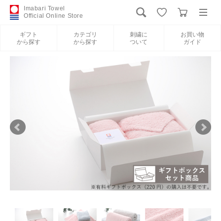
Imabari Towel
Official Online Store
ギフト
カテゴリ
刺繍に
お買い物
から探す
から探す
ついて
ガイド
ログイン
新規会員登録
ギフトから探す
カテゴリから探す
刺繍について
お買い物ガイド
International Shipping