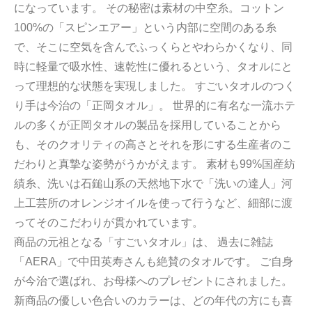
になっています。 その秘密は素材の中空糸。コットン
100%の「スピンエアー」という内部に空間のある糸
で、そこに空気を含んでふっくらとやわらかくなり、同
時に軽量で吸水性、速乾性に優れるという、タオルにと
って理想的な状態を実現しました。 すごいタオルのつく
り手は今治の「正岡タオル」。 世界的に有名な一流ホテ
ルの多くが正岡タオルの製品を採用していることから
も、そのクオリティの高さとそれを形にする生産者のこ
だわりと真摯な姿勢がうかがえます。 素材も99%国産紡
績糸、洗いは石鎚山系の天然地下水で「洗いの達人」河
上工芸所のオレンジオイルを使って行うなど、細部に渡
ってそのこだわりが貫かれています。
商品の元祖となる「すごいタオル」は、 過去に雑誌
「AERA」で中田英寿さんも絶賛のタオルです。 ご自身
が今治で選ばれ、お母様へのプレゼントにされました。
新商品の優しい色合いのカラーは、どの年代の方にも喜