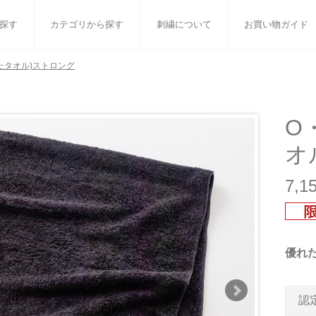
探す
カテゴリから探す
刺繍について
お買い物ガイド
たタオル)ストロング
ット
バスタオル
白いタオルのギフトセット
フェイスタオル
ウォ
ベビーグッズ
小さなお返し・お餞別
マフラー
衣類
O
オ
タオル雑貨
刺繍
書籍
7,
優れ
認