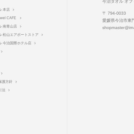
今治タオル オ
ル 本店
〒 794-0033
towel CAFE
愛媛県今治市東門町
ル 南青山店
shopmaster@ima
ル 松山エアポートストア
ル 今治国際ホテル店
保護方針
引法