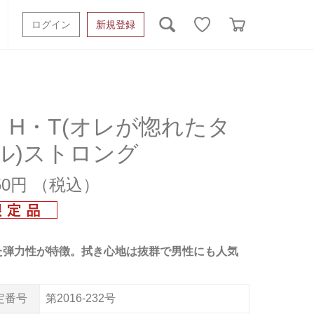
ログイン
新規登録
ッシュタオル
ベビーギフト
スポーツタオル
オーガニック
タオルケット類
・H・T(オレが惚れたタ
ル)ストロング
ギフトボックスその他
150円
た弾力性が特徴。拭き心地は抜群で男性にも人気
定番号
第2016-232号