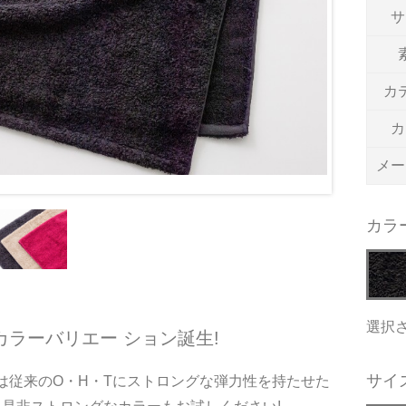
サ
カ
カ
メー
カラ
選択
ラーバリエー ション誕生!
サイ
さは従来のO・H・Tにストロングな弾力性を持たせた