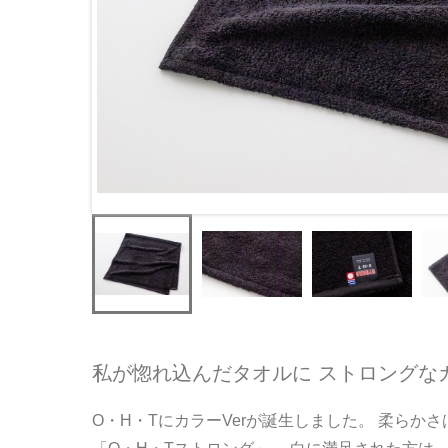
私が惚れ込んだタオルに ストロングなカ
O・H・TにカラーVerが誕生しました。 柔らか