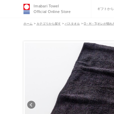
Imabari Towel
ギフトから
Official Online Store
ホーム
>
カテゴリから探す
>
バスタオル
>
O・H・T(オレが惚れ
おすすめギフトセ
ふわりシリーズ
ウェディング
タオルハンカチ
バスグッズ