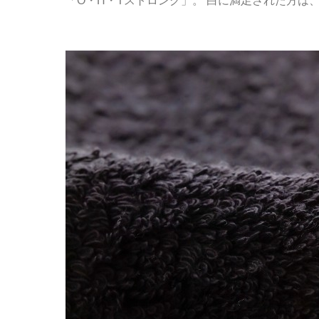
「O・H・Tストロング」。 白に満足された方は