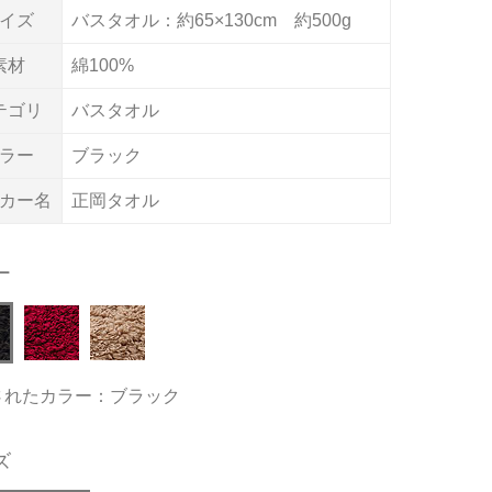
イズ
バスタオル：約65×130cm 約500g
素材
綿100%
テゴリ
バスタオル
ラー
ブラック
カー名
正岡タオル
ー
されたカラー：ブラック
ズ