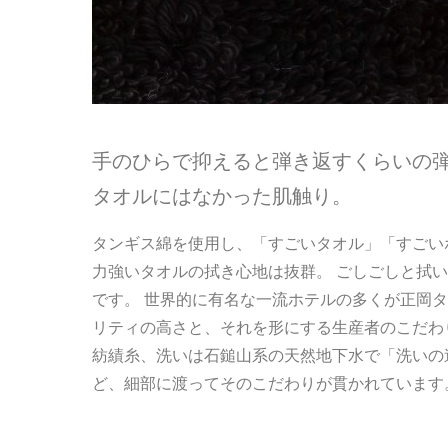
手のひらで抑えると弾き返すくらいの
タオルにはなかった肌触り。
タンギス綿を使用し、「すごいタオル」「すごい
力強いタオルの拭き心地は抜群。 ごしごしと拭
です。 世界的に有名な一流ホテルの多くが正岡
リティの高さと、それを形にする生産者のこだわり
紡績糸、洗いは石鎚山系の天然地下水で「洗いの
ど、細部に渡ってそのこだわりが貫かれています