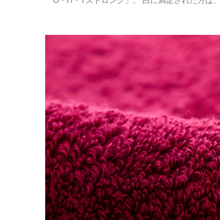
「O・H・Tストロング」。 白に満足された方は