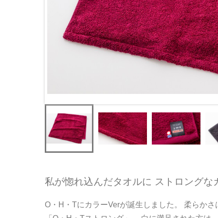
私が惚れ込んだタオルに ストロングなカ
O・H・TにカラーVerが誕生しました。 柔らか