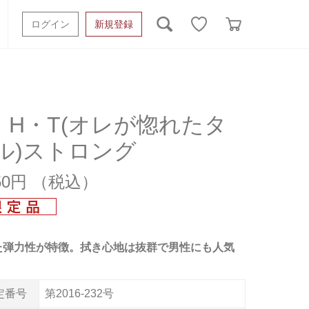
ログイン
新規登録
ッシュタオル
ベビーギフト
スポーツタオル
オーガニック
タオルケット類
・H・T(オレが惚れたタ
ル)ストロング
ギフトボックスその他
150円
た弾力性が特徴。拭き心地は抜群で男性にも人気
定番号
第2016-232号