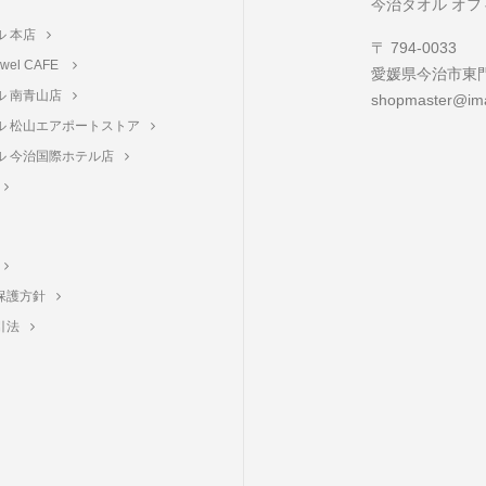
今治タオル オ
ル 本店
〒 794-0033
towel CAFE
愛媛県今治市東門町
ル 南青山店
shopmaster@ima
ル 松山エアポートストア
ル 今治国際ホテル店
保護方針
引法