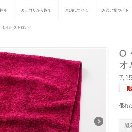
探す
カテゴリから探す
刺繍について
お買い物ガイド
たタオル)ストロング
ット
バスタオル
白いタオルのギフトセット
フェイスタオル
ウォ
ベビーグッズ
小さなお返し・お餞別
マフラー
衣類
O
オ
タオル雑貨
刺繍
書籍
7,
優れ
認