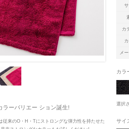
サ
カ
カ
メー
カラ
選択
ラーバリエー ション誕生!
サイ
さは従来のO・H・Tにストロングな弾力性を持たせた