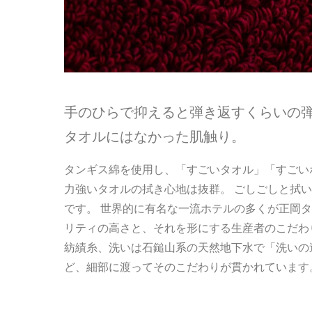
手のひらで抑えると弾き返すくらいの
タオルにはなかった肌触り。
タンギス綿を使用し、「すごいタオル」「すごい
力強いタオルの拭き心地は抜群。 ごしごしと拭
です。 世界的に有名な一流ホテルの多くが正岡
リティの高さと、それを形にする生産者のこだわり
紡績糸、洗いは石鎚山系の天然地下水で「洗いの
ど、細部に渡ってそのこだわりが貫かれています