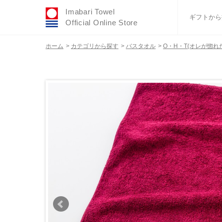
Imabari Towel
ギフトから
Official Online Store
ホーム
>
カテゴリから探す
>
バスタオル
>
O・H・T(オレが惚れ
おすすめギフトセ
ふわりシリーズ
ウェディング
タオルハンカチ
バスグッズ