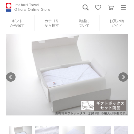
Imabari Towel
Official Online Store
ギフト
カテゴリ
刺繍に
お買い物
から探す
から探す
ついて
ガイド
ログイン
新規会員登録
ギフトから探す
カテゴリから探す
刺繍について
お買い物ガイド
International Shipping