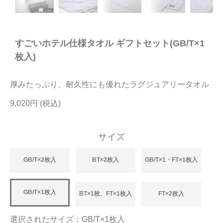
今治タオルについて
すごいホテル仕様タオル ギフトセット(GB/T×1
当サイトについて
枚入)
会員サービス
厚みたっぷり、耐久性にも優れたラグジュアリータオル
店舗リスト
9,020円
ヘルプ
規約
サイズ
大量購入・法人向けの購入の方は
GB/T×2枚入
BT×2枚入
GB/T×1・FT×1枚入
お問い合わせ
GB/T×1枚入
BT×1枚、FT×1枚入
FT×2枚入
選択されたサイズ：GB/T×1枚入