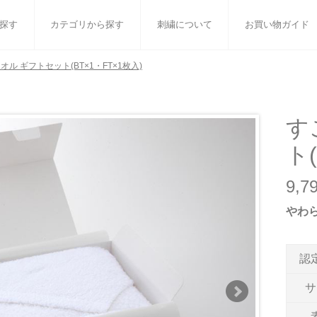
探す
カテゴリから探す
刺繍について
お買い物ガイド
オル ギフトセット(BT×1・FT×1枚入)
ット
バスタオル
白いタオルのギフトセット
フェイスタオル
ウォ
ベビーグッズ
小さなお返し・お餞別
マフラー
衣類
す
ト(
タオル雑貨
刺繍
書籍
9,
やわ
認
サ