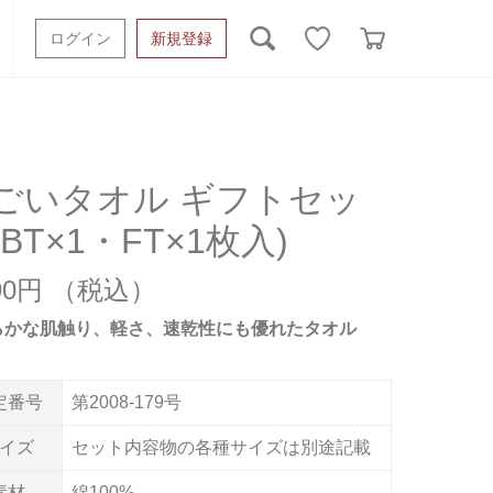
ログイン
新規登録
ッシュタオル
ベビーギフト
スポーツタオル
オーガニック
タオルケット類
ごいタオル ギフトセッ
BT×1・FT×1枚入)
ギフトボックスその他
790円
らかな肌触り、軽さ、速乾性にも優れたタオル
定番号
第2008-179号
イズ
セット内容物の各種サイズは別途記載
素材
綿100%