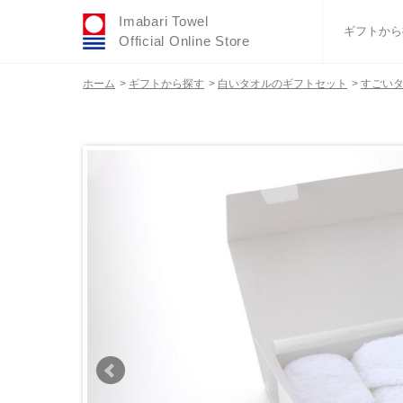
Imabari Towel
ギフトから
Official Online Store
ホーム
>
ギフトから探す
>
白いタオルのギフトセット
>
すごいタ
おすすめギフトセ
ふわりシリーズ
ウェディング
タオルハンカチ
バスグッズ