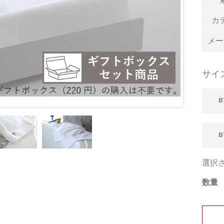
カ
メー
サイ
B
B
選択さ
数量