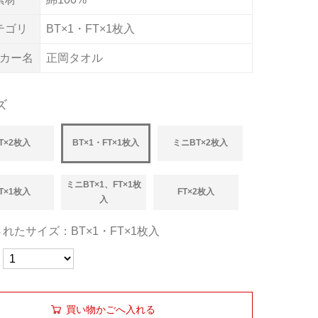
テゴリ
BT×1・FT×1枚入
カー名
正岡タオル
ズ
T×2枚入
BT×1・FT×1枚入
ミニBT×2枚入
ミニBT×1、FT×1枚
T×1枚入
FT×2枚入
入
れたサイズ：BT×1・FT×1枚入
買い物かごへ入れる