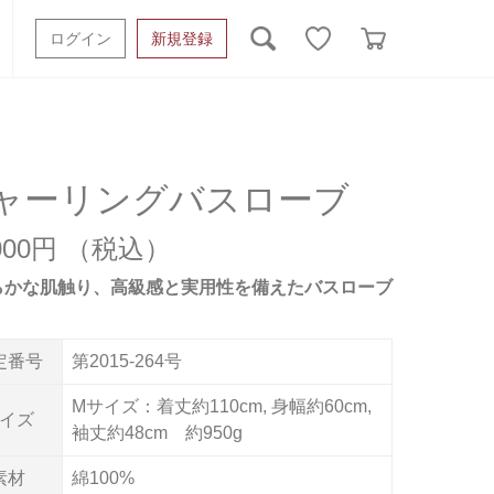
ログイン
新規登録
ッシュタオル
ベビーギフト
スポーツタオル
オーガニック
タオルケット類
ャーリングバスローブ
ギフトボックスその他
,000円
らかな肌触り、高級感と実用性を備えたバスローブ
定番号
第2015-264号
Mサイズ：着丈約110cm, 身幅約60cm,
イズ
袖丈約48cm 約950g
素材
綿100%