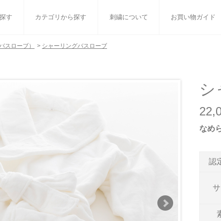
探す
カテゴリから探す
刺繍について
お買い物ガイド
バスローブ）
>
シャーリングバスローブ
ット
バスタオル
白いタオルのギフトセット
フェイスタオル
ウォ
ベビーグッズ
小さなお返し・お餞別
マフラー
衣類
シ
タオル雑貨
刺繍
書籍
22
なめ
認
サ