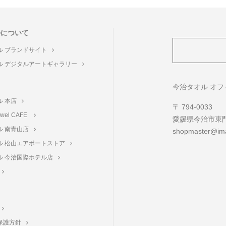
ルについて
ル ブランドサイト
ル デジタルアートギャラリー
ト
今治タオル オ
ル 本店
〒 794-0033
towel CAFE
愛媛県今治市東門町
ル 南青山店
shopmaster@ima
ル 松山エアポートストア
ル 今治国際ホテル店
保護方針