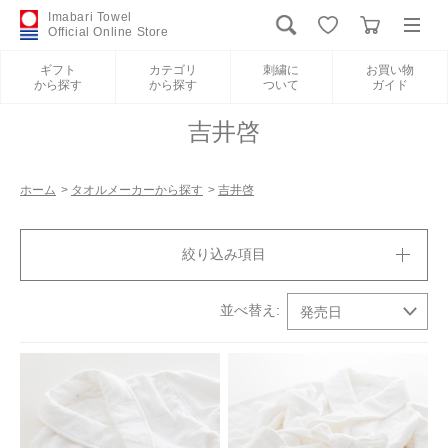
Imabari Towel
Official Online Store
ギフト
カテゴリ
刺繍に
お買い物
から探す
から探す
ついて
ガイド
ログイン
新規会員登録
吉井啓
ギフトから探す
ホーム
>
タオルメーカーから探す
>
吉井啓
カテゴリから探す
絞り込み項目
刺繍について
お買い物ガイド
International Shipping