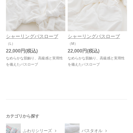
今治タオルについて
当サイトについて
シャーリングバスローブ
シャーリングバスローブ
会員サービス
（L）
（M）
店舗リスト
22,000円
22,000円
なめらかな肌触り、高級感と実用性
なめらかな肌触り、高級感と実用性
ヘルプ
を備えたバスローブ
を備えたバスローブ
規約
大量購入・法人向けの購入の方は
お問い合わせ
カテゴリから探す
ふわりシリーズ
バスタオル