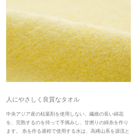
人にやさしく良質なタオル
中央アジア産の枯葉剤を使用しない、繊維の長い綿花
を、完熟するのを待って手摘みし、甘撚りの綿糸を作り
ます。 糸を作る過程で使用する水は、高縄山系を源流と