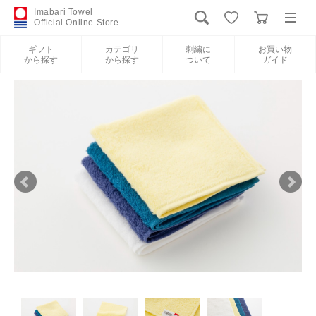
Imabari Towel
Official Online Store
ギフト
カテゴリ
刺繍に
お買い物
から探す
から探す
ついて
ガイド
ログイン
新規会員登録
ギフトから探す
カテゴリから探す
刺繍について
お買い物ガイド
International Shipping