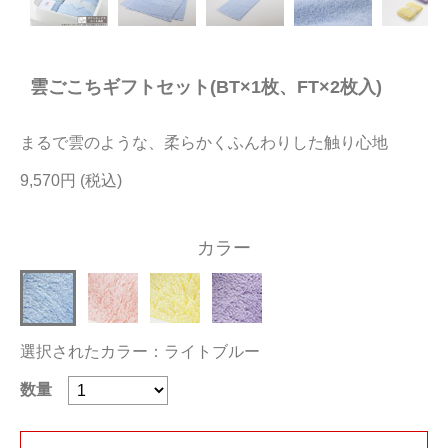
今治タオルについて
雲ごこちギフトセット(BT×1枚、FT×2枚入)
当サイトについて
会員サービス
まるで雲のような、柔らかくふんわりした触り心地
店舗リスト
9,570円
ヘルプ
カラー
規約
大量購入・法人向けの購入の方は
選択されたカラー：ライトブルー
お問い合わせ
数量