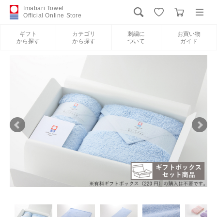
Imabari Towel
Official Online Store
ギフト
カテゴリ
刺繍に
お買い物
から探す
から探す
ついて
ガイド
ログイン
新規会員登録
ギフトから探す
カテゴリから探す
刺繍について
お買い物ガイド
International Shipping