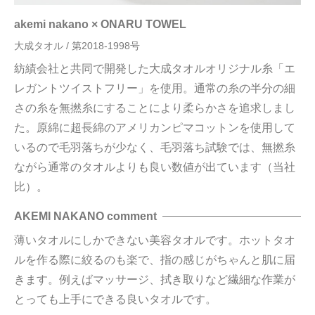
akemi nakano × ONARU TOWEL
大成タオル / 第2018-1998号
紡績会社と共同で開発した大成タオルオリジナル糸「エ
レガントツイストフリー」を使用。通常の糸の半分の細
さの糸を無撚糸にすることにより柔らかさを追求しまし
た。原綿に超長綿のアメリカンピマコットンを使用して
いるので毛羽落ちが少なく、毛羽落ち試験では、無撚糸
ながら通常のタオルよりも良い数値が出ています（当社
比）。
AKEMI NAKANO comment
薄いタオルにしかできない美容タオルです。ホットタオ
ルを作る際に絞るのも楽で、指の感じがちゃんと肌に届
きます。例えばマッサージ、拭き取りなど繊細な作業が
とっても上手にできる良いタオルです。