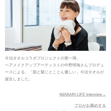
今治タオルについて
当サイトについて
会員サービス
店舗リスト
ヘルプ
今治タオルコラボプロジェクトの第一弾。
規約
ヘアメイクアップアーティストの中野明海さんプロデュ
大量購入・法人向けの購入の方は
ースによる、「肌と髪にとことん優しい」今治タオルが
誕生しました。
お問い合わせ
IMABARI LIFE Interview→
プロがお薦めする