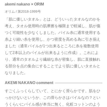
akemi nakano × ORIM
オリム / 第2018-1999号
「肌に優しいタオル」とは、どういったタオルなのかを
考え、タオル使用時の肌摩擦を極限まで軽減し、肌が傷
つく可能性を少なくしました。パイル糸に通常使用する
糸より細い糸を使用し、かつ密度を高める為に引き揃え
ました（通常パイルが1つ出来るところに糸を複数使用
して2本以上のパイルが出来るように作成）。これによ
り、通常のタオルより繊細な糸が密集し、肌に直接触れ
る部分を点の集合にすることでより肌に優しいタオルと
なりました。
AKEMI NAKANO comment
すごくふっくらしていて、とにかく滑らかです。肌をひ
っかけないというか、この滑らかさはパイルなの？とい
うくらいにパイル感が本当に無く、化粧コットンのよう