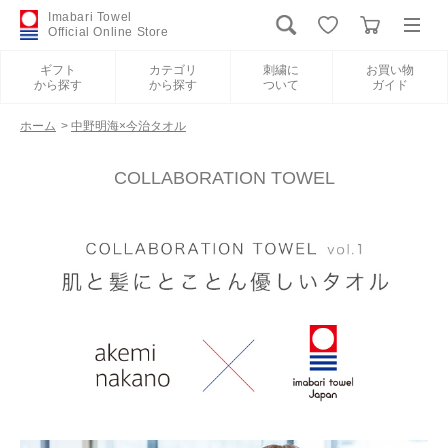
Imabari Towel
Official Online Store
ギフト
カテゴリ
刺繍に
お買い物
から探す
から探す
ついて
ガイド
ログイン
新規会員登録
ホーム
>
中野明海×今治タオル
ギフトから探す
COLLABORATION TOWEL
カテゴリから探す
刺繍について
お買い物ガイド
International Shipping