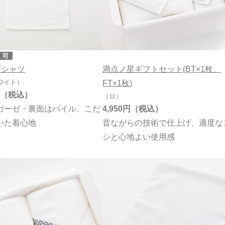
Tシャツ
満点ノ星ギフトセット(BT×1枚、
ワイト）
FT×1枚)
（ロ）
ガーゼ・裏面はパイル、こだ
4,950円
いた着心地
昔ながらの技術で仕上げ、適度な
シと心地よい使用感