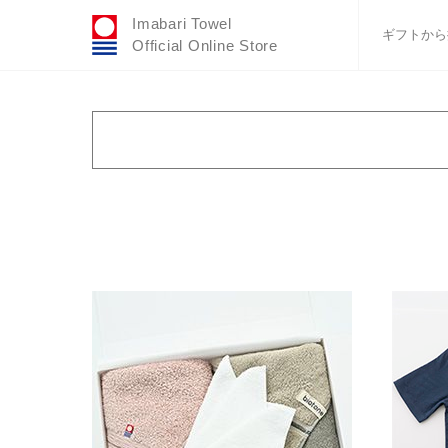
Imabari Towel
ギフトから
Official Online Store
おすすめギフトセ
ふわりシリーズ
ウェディング
タオルハンカチ
カラー
カテゴリで絞り込
バスグッズ
ホワイト
バスタオル
ネイビー
フェイスタオ
その他カラー無地
ウェア類・（
タイプで絞り込む
在庫有無
パイル
在庫あり