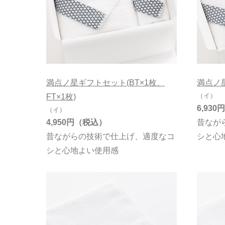
満点ノ星ギフトセット(BT×1枚、
満点ノ
（イ）
FT×1枚)
6,930円
（イ）
4,950円
昔なが
昔ながらの技術で仕上げ、適度なコ
シと心
シと心地よい使用感