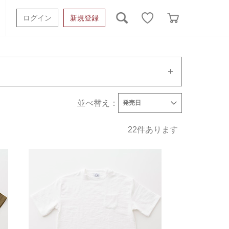
ログイン
新規登録
ッシュタオル
ベビーギフト
スポーツタオル
オーガニック
タオルケット類
並べ替え：
刺繍対応商品
発売日
ギフトボックスその他
発売日
価格(安い順)
価格(高い順)
ット
刺繍対応
22
件あります
トセット
餞別