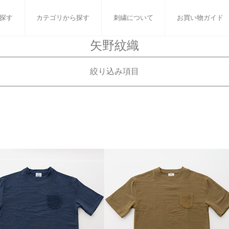
探す
カテゴリから探す
刺繍について
お買い物ガイド
矢野紋織
ット
バスタオル
白いタオルのギフトセット
フェイスタオル
ウォ
絞り込み項目
ベビーグッズ
小さなお返し・お餞別
マフラー
衣類
む
ギフトで絞り込む
タオル雑貨
刺繍
書籍
おすすめギフトセ
ル
白いタオルのギフ
エプロン・パジャマ・バスローブ）
小さなお返し・お