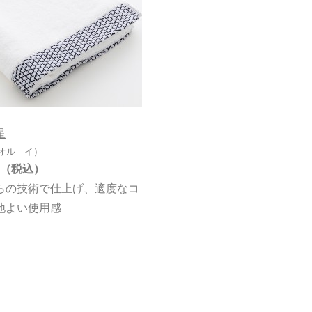
星
オル イ）
らの技術で仕上げ、適度なコ
地よい使用感