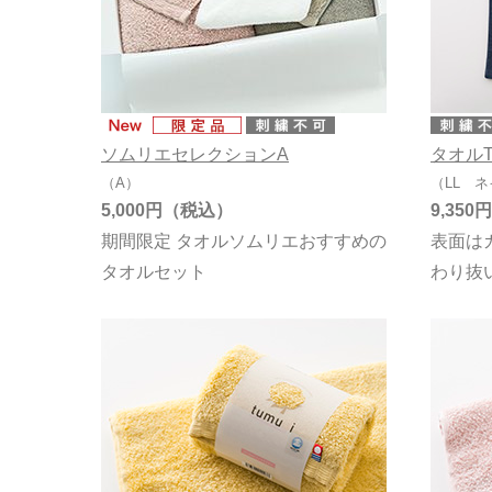
ガーゼ
オーガニック
ソムリエセレクションA
タオル
（A）
（LL 
5,000円
9,350円
期間限定 タオルソムリエおすすめの
表面は
タオルセット
わり抜