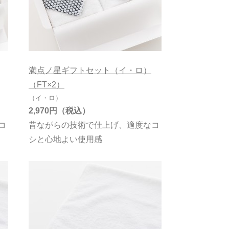
満点ノ星ギフトセット（イ・ロ）
（FT×2）
（イ・ロ）
2,970円
コ
昔ながらの技術で仕上げ、適度なコ
シと心地よい使用感