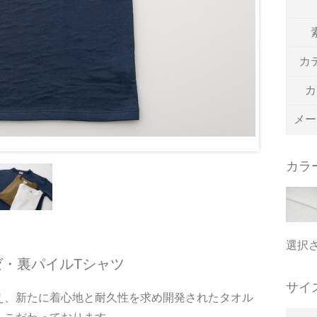
カ
カ
メー
カラ
選択
・裏パイルTシャツ
サイ
え、新たに着心地と耐久性を求め開発されたタオル