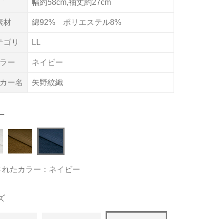
幅約58cm,袖丈約27cm
素材
綿92% ポリエステル8%
テゴリ
LL
ラー
ネイビー
カー名
矢野紋織
ー
されたカラー：ネイビー
ズ