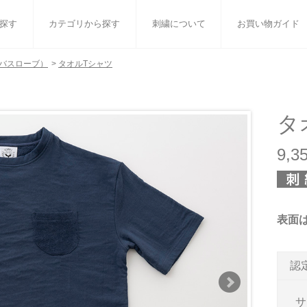
探す
カテゴリから探す
刺繍について
お買い物ガイド
バスローブ）
>
タオルTシャツ
ット
バスタオル
白いタオルのギフトセット
フェイスタオル
ウォ
ベビーグッズ
小さなお返し・お餞別
マフラー
衣類
タ
タオル雑貨
刺繍
書籍
9,
表面
認
サ