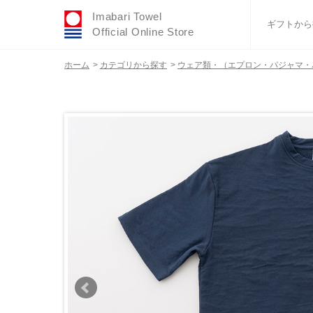
Imabari Towel
ギフトから
Official Online Store
ホーム
>
カテゴリから探す
>
ウェア類・（エプロン・パジャマ・
おすすめギフトセ
ふわりシリーズ
ウェディング
タオルハンカチ
バスグッズ