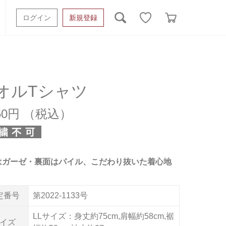
ログイン
新規登録
ッシュタオル
ベビーギフト
スポーツタオル
オーガニック
タオルケット類
オルTシャツ
ギフトボックスその他
350円
はガーゼ・裏面はパイル、こだわり抜いた着心地
定番号
第2022-1133号
LLサイズ：身丈約75cm,肩幅約58cm,裾
イズ