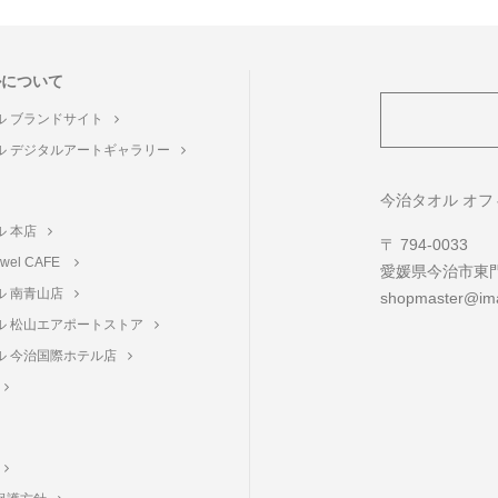
ルについて
ル ブランドサイト
ル デジタルアートギャラリー
ト
今治タオル オ
ル 本店
〒 794-0033
towel CAFE
愛媛県今治市東門町
ル 南青山店
shopmaster@ima
ル 松山エアポートストア
ル 今治国際ホテル店