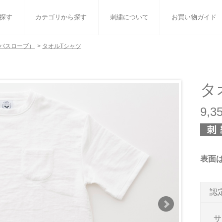
探す
カテゴリから探す
刺繍について
お買い物ガイド
バスローブ）
>
タオルTシャツ
ット
バスタオル
白いタオルのギフトセット
フェイスタオル
ウォ
ベビーグッズ
小さなお返し・お餞別
マフラー
衣類
タ
タオル雑貨
刺繍
書籍
9,
表面
認
サ