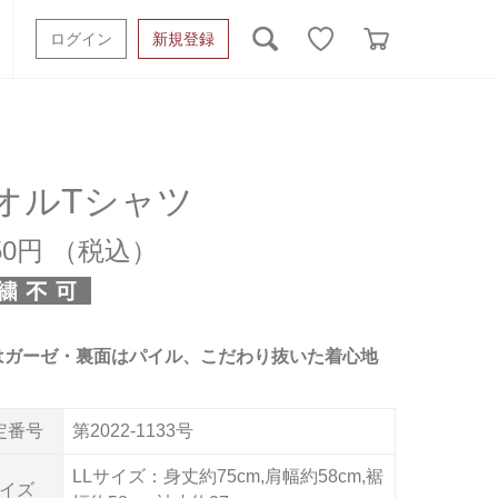
ログイン
新規登録
ッシュタオル
ベビーギフト
スポーツタオル
オーガニック
タオルケット類
オルTシャツ
ギフトボックスその他
350円
はガーゼ・裏面はパイル、こだわり抜いた着心地
定番号
第2022-1133号
LLサイズ：身丈約75cm,肩幅約58cm,裾
イズ