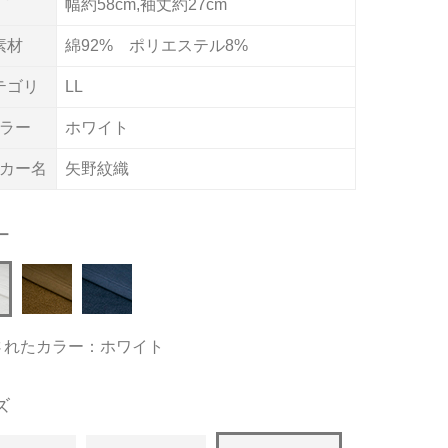
幅約58cm,袖丈約27cm
素材
綿92% ポリエステル8%
テゴリ
LL
ラー
ホワイト
カー名
矢野紋織
ー
されたカラー：ホワイト
ズ