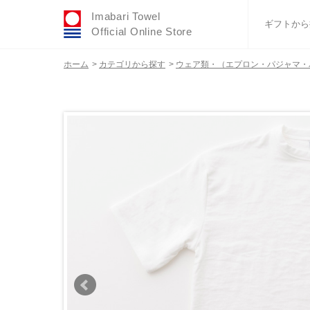
Imabari Towel
ギフトから
Official Online Store
ホーム
>
カテゴリから探す
>
ウェア類・（エプロン・パジャマ・
おすすめギフトセ
ふわりシリーズ
ウェディング
タオルハンカチ
バスグッズ