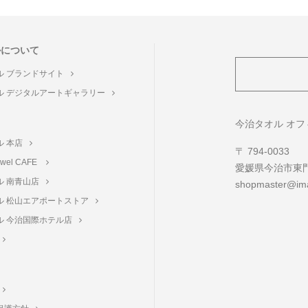
ルについて
ル ブランドサイト
ル デジタルアートギャラリー
ト
今治タオル オ
ル 本店
〒 794-0033
towel CAFE
愛媛県今治市東門町
ル 南青山店
shopmaster@ima
ル 松山エアポートストア
ル 今治国際ホテル店