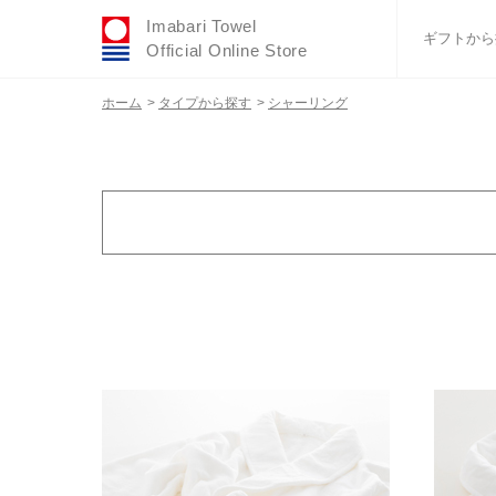
Imabari Towel
ギフトから
Official Online Store
ホーム
>
タイプから探す
>
シャーリング
おすすめギフトセ
ふわりシリーズ
ウェディング
タオルハンカチ
バスグッズ
在庫有無
在庫あり