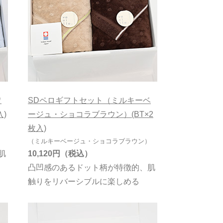
ワ
SDペロギフトセット（ミルキーベ
)
ージュ・ショコラブラウン）(BT×2
枚入)
（ミルキーベージュ・ショコラブラウン）
肌
10,120円
凸凹感のあるドット柄が特徴的、肌
触りをリバーシブルに楽しめる