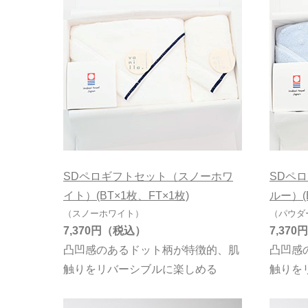
SDペロギフトセット（スノーホワ
SDペ
イト）(BT×1枚、FT×1枚)
ルー）(
（スノーホワイト）
（パウダ
7,370円
7,370円
凸凹感のあるドット柄が特徴的、肌
凸凹感
触りをリバーシブルに楽しめる
触りを