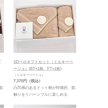
ブ
SDペロギフトセット（ミルキーベ
ージュ）(BT×1枚、FT×1枚)
（ミルキーベージュ）
7,370円
肌
凸凹感のあるドット柄が特徴的、肌
触りをリバーシブルに楽しめる