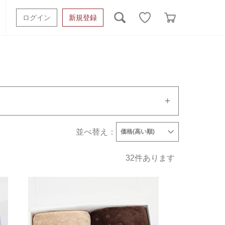
ログイン
新規登録
ッシュタオル
ベビーギフト
スポーツタオル
オーガニック
タオルケット類
ギフトボックスその他
並べ替え：
価格(高い順)
発売日
価格(安い順)
価格(高い順)
32
件あります