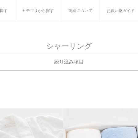
探す
カテゴリから探す
刺繍について
お買い物ガイド
ット
バスタオル
白いタオルのギフトセット
フェイスタオル
ウォ
シャーリング
ベビーグッズ
小さなお返し・お餞別
マフラー
衣類
絞り込み項目
タオル雑貨
刺繍
書籍