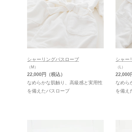
シャーリングバスローブ
シャー
（M）
（L）
22,000円
22,000
なめらかな肌触り、高級感と実用性
なめら
を備えたバスローブ
を備え