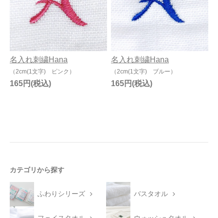
今治タオルについて
当サイトについて
名入れ刺繍Hana
名入れ刺繍Hana
会員サービス
（2cm(1文字) ピンク）
（2cm(1文字) ブルー）
店舗リスト
165円
165円
ヘルプ
規約
大量購入・法人向けの購入の方は
カテゴリから探す
お問い合わせ
ふわりシリーズ
バスタオル