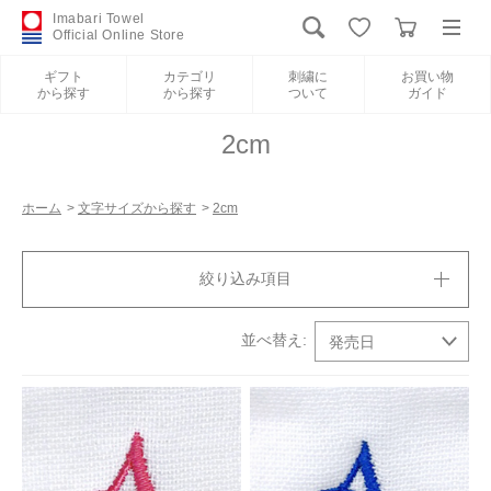
Imabari Towel
Official Online Store
ギフト
カテゴリ
刺繍に
お買い物
から探す
から探す
ついて
ガイド
ログイン
新規会員登録
2cm
ギフトから探す
ホーム
>
文字サイズから探す
>
2cm
カテゴリから探す
絞り込み項目
刺繍について
お買い物ガイド
International Shipping