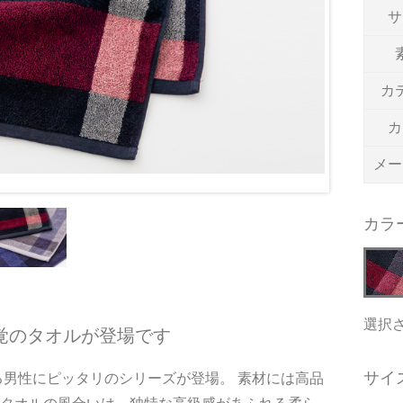
サ
カ
カ
メー
カラ
選択
覚のタオルが登場です
サイ
る男性にピッタリのシリーズが登場。 素材には高品