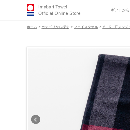
Imabari Towel
ギフトから
Official Online Store
ホーム
>
カテゴリから探す
>
フェイスタオル
>
M・K・T(メンズ
おすすめギフトセ
ふわりシリーズ
ウェディング
タオルハンカチ
バスグッズ