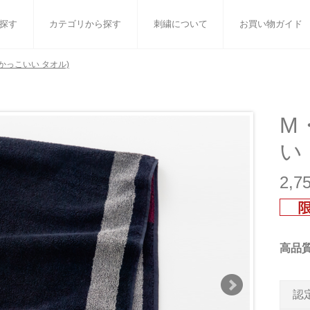
探す
カテゴリから探す
刺繍について
お買い物ガイド
 かっこいい タオル)
ット
バスタオル
白いタオルのギフトセット
フェイスタオル
ウォ
ベビーグッズ
小さなお返し・お餞別
マフラー
衣類
M
い
タオル雑貨
刺繍
書籍
2,
高品
認