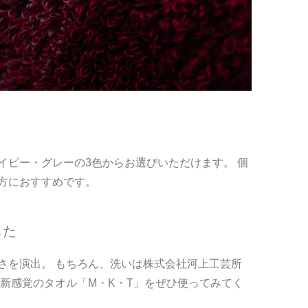
イビー・グレーの3色からお選びいただけます。 個
方におすすめです。
した
さを演出。 もちろん、洗いは株式会社河上工芸所
新感覚のタオル「M・K・T」をぜひ使ってみてく