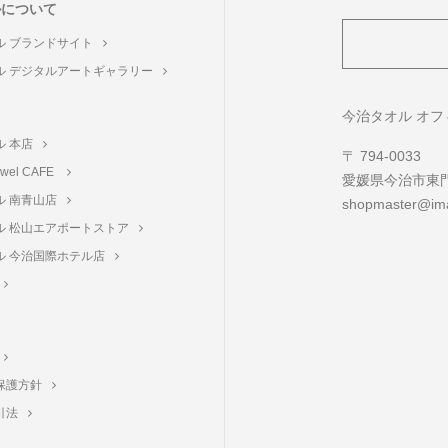
ルについて
ル ブランドサイト
ル デジタルアートギャラリー
ト
今治タオル オ
ル 本店
〒 794-0033
towel CAFE
愛媛県今治市東門町
ル 南青山店
shopmaster@ima
ル 松山エアポートストア
ル 今治国際ホテル店
保護方針
引法