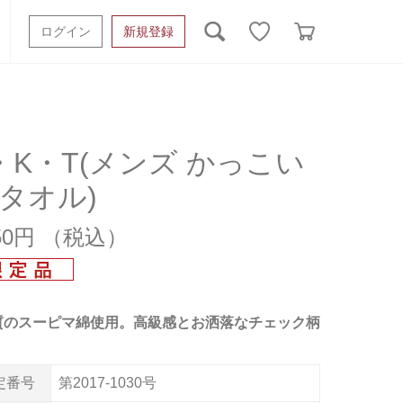
ログイン
新規登録
ッシュタオル
ベビーギフト
スポーツタオル
オーガニック
タオルケット類
・K・T(メンズ かっこい
 タオル)
ギフトボックスその他
750円
質のスーピマ綿使用。高級感とお洒落なチェック柄
定番号
第2017-1030号