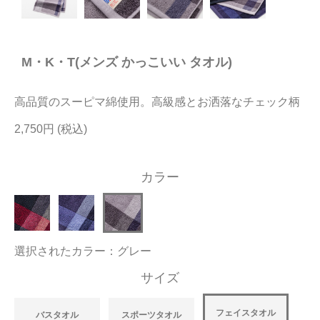
今治タオルについて
M・K・T(メンズ かっこいい タオル)
当サイトについて
会員サービス
高品質のスーピマ綿使用。高級感とお洒落なチェック柄
店舗リスト
2,750円
ヘルプ
カラー
規約
大量購入・法人向けの購入の方は
選択されたカラー：グレー
お問い合わせ
サイズ
フェイスタオル
バスタオル
スポーツタオル