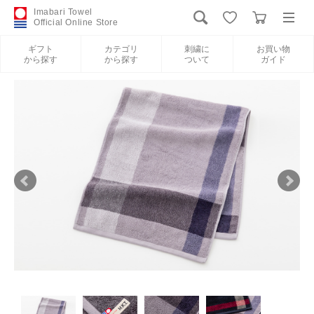
Imabari Towel
Official Online Store
ギフト
カテゴリ
刺繍に
お買い物
から探す
から探す
ついて
ガイド
ログイン
新規会員登録
ギフトから探す
カテゴリから探す
刺繍について
お買い物ガイド
International Shipping