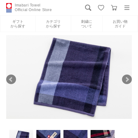
Imabari Towel
Official Online Store
ギフト
カテゴリ
刺繍に
お買い物
から探す
から探す
ついて
ガイド
ログイン
新規会員登録
ギフトから探す
カテゴリから探す
刺繍について
お買い物ガイド
International Shipping