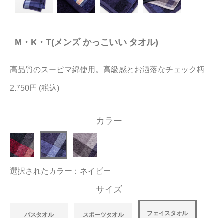
今治タオルについて
M・K・T(メンズ かっこいい タオル)
当サイトについて
会員サービス
高品質のスーピマ綿使用。高級感とお洒落なチェック柄
店舗リスト
2,750円
ヘルプ
カラー
規約
大量購入・法人向けの購入の方は
選択されたカラー：ネイビー
お問い合わせ
サイズ
フェイスタオル
バスタオル
スポーツタオル