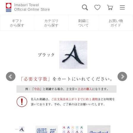
Imabari Towel
Official Online Store
ギフト
カテゴリ
刺繍に
お買い物
から探す
から探す
ついて
ガイド
ログイン
新規会員登録
ギフトから探す
カテゴリから探す
刺繍について
お買い物ガイド
International Shipping