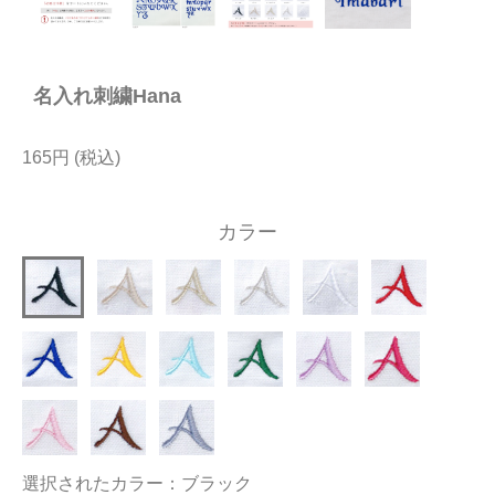
今治タオルについて
名入れ刺繍Hana
当サイトについて
会員サービス
165円
店舗リスト
カラー
ヘルプ
規約
大量購入・法人向けの購入の方は
お問い合わせ
選択されたカラー：ブラック