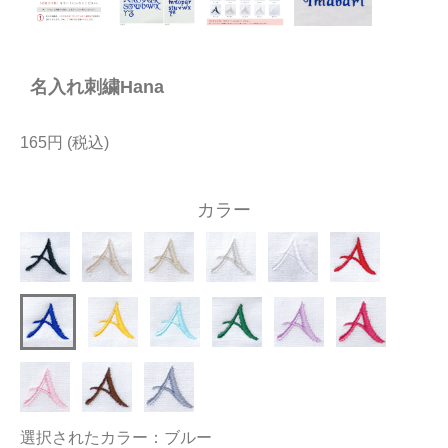
今治タオルについて
名入れ刺繍Hana
当サイトについて
会員サービス
165円
店舗リスト
カラー
ヘルプ
規約
大量購入・法人向けの購入の方は
お問い合わせ
選択されたカラー：ブルー