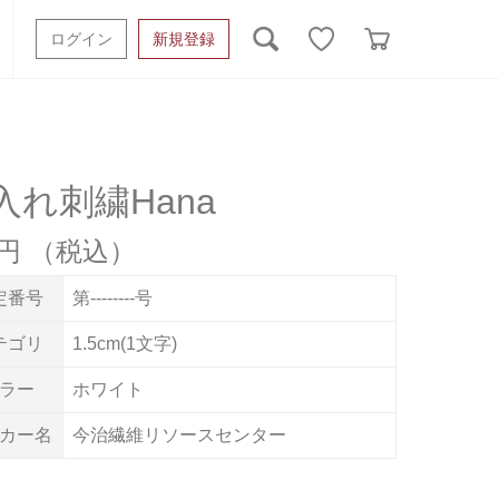
ログイン
新規登録
ッシュタオル
ベビーギフト
スポーツタオル
オーガニック
タオルケット類
入れ刺繍Hana
ギフトボックスその他
5円
定番号
第--------号
テゴリ
1.5cm(1文字)
ラー
ホワイト
カー名
今治繊維リソースセンター