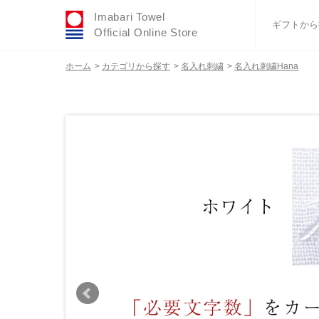
Imabari Towel
ギフトから
Official Online Store
ホーム
>
カテゴリから探す
>
名入れ刺繍
>
名入れ刺繍Hana
おすすめギフトセ
ふわりシリーズ
ウェディング
タオルハンカチ
バスグッズ