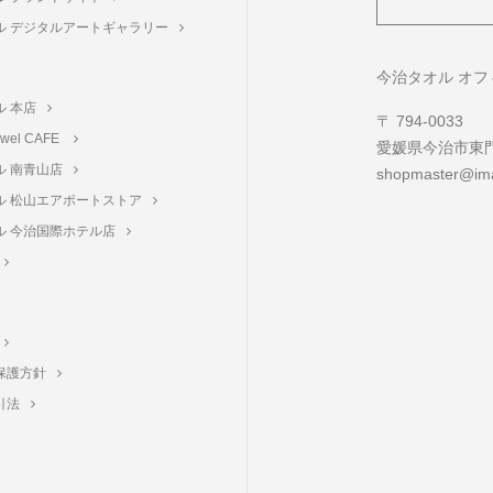
ル デジタルアートギャラリー
ト
今治タオル オ
ル 本店
〒 794-0033
towel CAFE
愛媛県今治市東門町
ル 南青山店
shopmaster@ima
ル 松山エアポートストア
ル 今治国際ホテル店
保護方針
引法