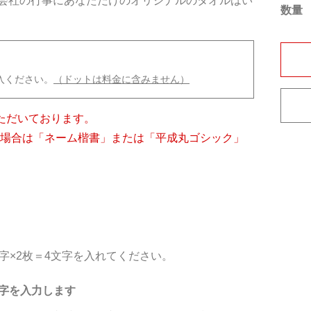
会社の行事にあなただけのオリジナルのタオルはい
数量
入ください。
（ドットは料金に含みません）
ただいております。
の場合は「ネーム楷書」または「平成丸ゴシック」
字×2枚＝4文字を入れてください。
字を入力します