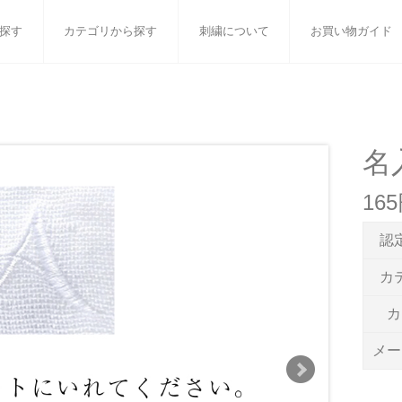
探す
カテゴリから探す
刺繍について
お買い物ガイド
ット
バスタオル
白いタオルのギフトセット
フェイスタオル
ウォ
ベビーグッズ
小さなお返し・お餞別
マフラー
衣類
名
タオル雑貨
刺繍
書籍
16
認
カ
カ
メー