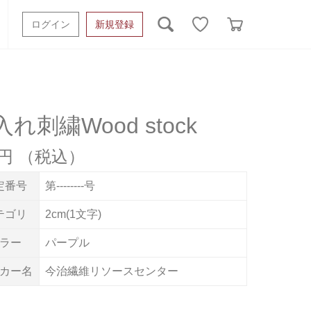
ログイン
新規登録
ッシュタオル
ベビーギフト
スポーツタオル
オーガニック
タオルケット類
れ刺繍Wood stock
ギフトボックスその他
5円
定番号
第--------号
テゴリ
2cm(1文字)
ラー
パープル
カー名
今治繊維リソースセンター