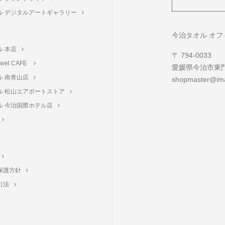
ル デジタルアートギャラリー
ト
今治タオル オ
ル 本店
〒 794-0033
towel CAFE
愛媛県今治市東門町
ル 南青山店
shopmaster@ima
ル 松山エアポートストア
ル 今治国際ホテル店
保護方針
引法