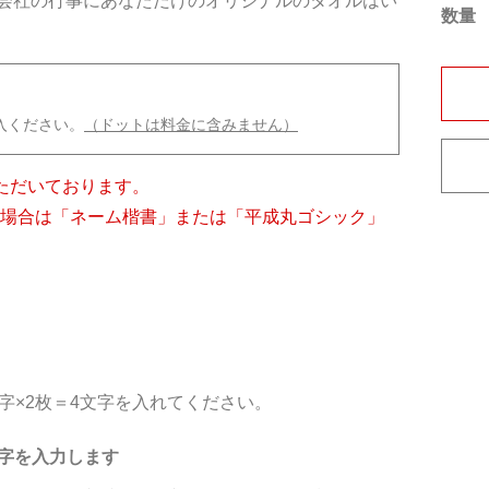
会社の行事にあなただけのオリジナルのタオルはい
数量
入ください。
（ドットは料金に含みません）
ただいております。
の場合は「ネーム楷書」または「平成丸ゴシック」
字×2枚＝4文字を入れてください。
字を入力します