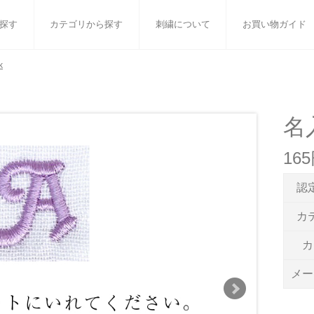
探す
カテゴリから探す
刺繍について
お買い物ガイド
k
ット
バスタオル
白いタオルのギフトセット
フェイスタオル
ウォ
ベビーグッズ
小さなお返し・お餞別
マフラー
衣類
名入
タオル雑貨
刺繍
書籍
16
認
カ
カ
メー