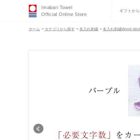
Imabari Towel
ギフトから
Official Online Store
ホーム
>
カテゴリから探す
>
名入れ刺繍
>
名入れ刺繍Wood stoc
おすすめギフトセ
ふわりシリーズ
ウェディング
タオルハンカチ
バスグッズ