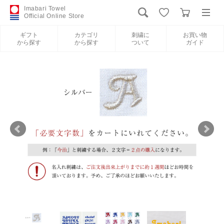
Imabari Towel
Official Online Store
ギフト
カテゴリ
刺繍に
お買い物
から探す
から探す
ついて
ガイド
ログイン
新規会員登録
ギフトから探す
カテゴリから探す
刺繍について
お買い物ガイド
International Shipping