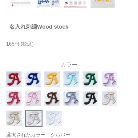
今治タオルについて
名入れ刺繍Wood stock
当サイトについて
会員サービス
165円
店舗リスト
カラー
ヘルプ
規約
大量購入・法人向けの購入の方は
お問い合わせ
選択されたカラー：シルバー