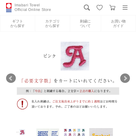
Imabari Towel
Official Online Store
ギフト
カテゴリ
刺繍に
お買い物
から探す
から探す
ついて
ガイド
ログイン
新規会員登録
ギフトから探す
カテゴリから探す
刺繍について
お買い物ガイド
International Shipping