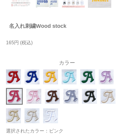
今治タオルについて
名入れ刺繍Wood stock
当サイトについて
会員サービス
165円
店舗リスト
カラー
ヘルプ
規約
大量購入・法人向けの購入の方は
お問い合わせ
選択されたカラー：ピンク