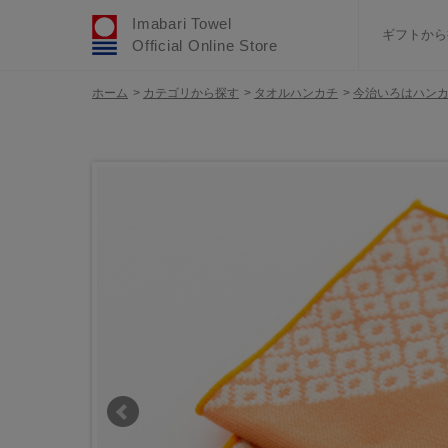
Imabari Towel
ギフトから
Official Online Store
ホーム
>
カテゴリから探す
>
タオルハンカチ
>
今治いろはハン
おすすめギフトセ
ふわりシリーズ
ウェディング
タオルハンカチ
バスグッズ