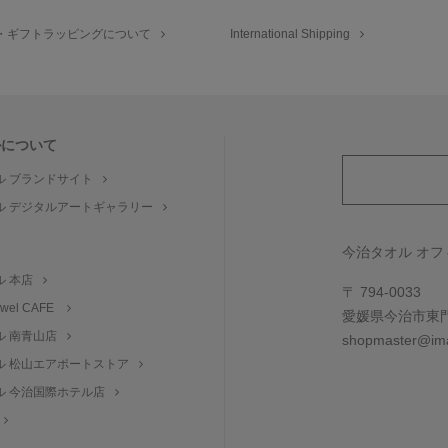
・ギフトラッピングについて
International Shipping
ルについて
ル ブランドサイト
ル デジタルアートギャラリー
ト
今治タオル オ
ル 本店
〒 794-0033
towel CAFE
愛媛県今治市東門町
ル 南青山店
shopmaster@ima
ル 松山エアポートストア
ル 今治国際ホテル店