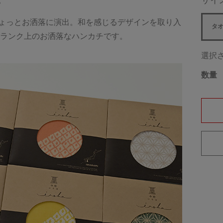
サイ
。
ょっとお洒落に演出。和を感じるデザインを取り入
タ
ンランク上のお洒落なハンカチです。
選択
数量