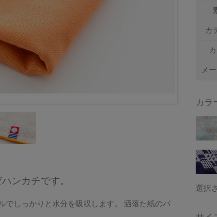
カ
カ
メー
カラ
ゼハンカチです。
選択
ルでしっかりと水分を吸収します。 洒落た紙のパ