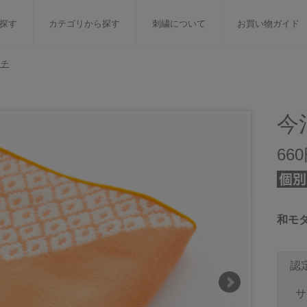
探す
カテゴリから探す
刺繍について
お買い物ガイド
カチ
ット
バスタオル
白いタオルのギフトセット
フェイスタオル
ウォ
ベビーグッズ
小さなお返し・お餞別
マフラー
衣類
今
タオル雑貨
刺繍
書籍
66
和モ
認
サ