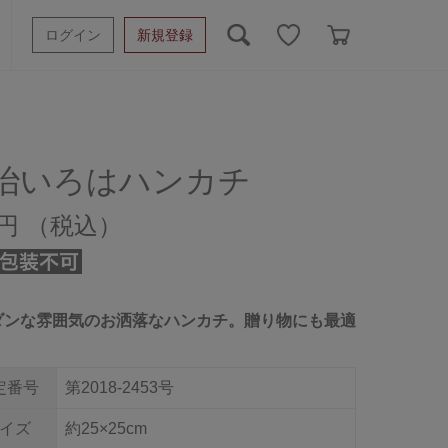
ログイン
新規登録
ッシュタオル
ベビーギフト
スポーツタオル
オーガニック
タオルケット類
治いろはハンカチ
ギフトボックスその他
0円
ダンな雰囲気のお洒落なハンカチ。贈り物にも最適
定番号
第2018-2453号
イズ
約25×25cm