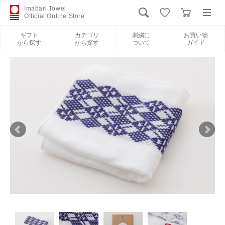
Imabari Towel
Official Online Store
ギフト
カテゴリ
刺繍に
お買い物
から探す
から探す
ついて
ガイド
ログイン
新規会員登録
ギフトから探す
カテゴリから探す
刺繍について
お買い物ガイド
International Shipping