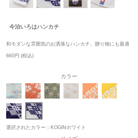
今治タオルについて
今治いろはハンカチ
当サイトについて
会員サービス
和モダンな雰囲気のお洒落なハンカチ。贈り物にも最適
店舗リスト
660円
ヘルプ
カラー
規約
大量購入・法人向けの購入の方は
お問い合わせ
選択されたカラー：KOGINホワイト