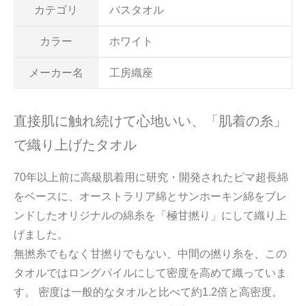
カテゴリ
バスタオル
カラー
ホワイト
メーカー名
工房織座
直接肌に触れ続けて心地いい、「肌着の糸」
で織り上げたタオル
70年以上前に高級肌着用に研究・開発されたピマ超長綿
をベースに、オーストラリア綿とサンホーキン綿をブレ
ンドしたオリジナルの綿糸を「極甘撚り」にして織り上
げました。
無撚糸でもなく甘撚りでもない、中間の撚り糸を、この
タオルではロングパイルにして密度を高めて織っていま
す。 密度は一般的なタオルと比べて約1.2倍と高密度。