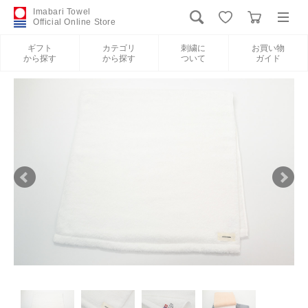
Imabari Towel
Official Online Store
ギフト
カテゴリ
刺繍に
お買い物
から探す
から探す
ついて
ガイド
ログイン
新規会員登録
ギフトから探す
カテゴリから探す
刺繍について
お買い物ガイド
International Shipping