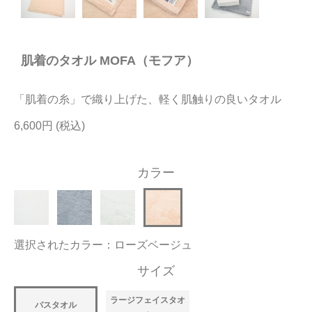
今治タオルについて
肌着のタオル MOFA（モフア）
当サイトについて
会員サービス
「肌着の糸」で織り上げた、軽く肌触りの良いタオル
店舗リスト
6,600円
ヘルプ
カラー
規約
大量購入・法人向けの購入の方は
選択されたカラー：ローズベージュ
お問い合わせ
サイズ
ラージフェイスタオ
バスタオル