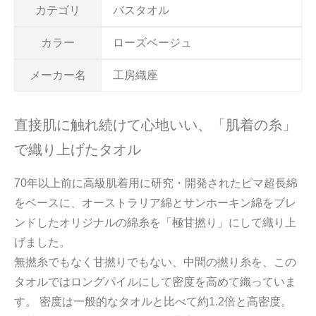
カテゴリ
バスタオル
カラー
ローズベージュ
メーカー名
工房織座
直接肌に触れ続けて心地いい、「肌着の糸」
で織り上げたタオル
70年以上前に高級肌着用に研究・開発されたピマ超長綿
をベースに、オーストラリア綿とサンホーキン綿をブレ
ンドしたオリジナルの綿糸を「極甘撚り」にして織り上
げました。
無撚糸でもなく甘撚りでもない、中間の撚り糸を、この
タオルではロングパイルにして密度を高めて織っていま
す。 密度は一般的なタオルと比べて約1.2倍と高密度。