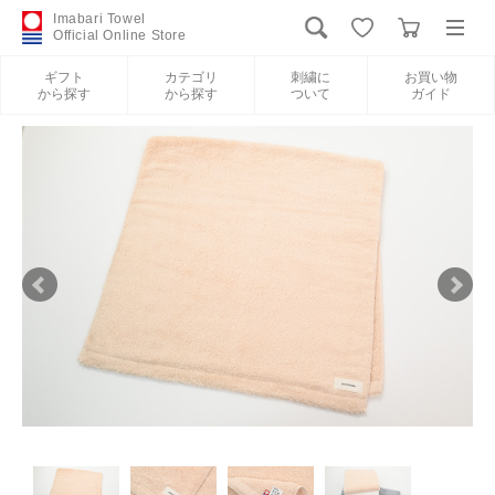
Imabari Towel
Official Online Store
ギフト
カテゴリ
刺繍に
お買い物
から探す
から探す
ついて
ガイド
ログイン
新規会員登録
ギフトから探す
カテゴリから探す
刺繍について
お買い物ガイド
International Shipping