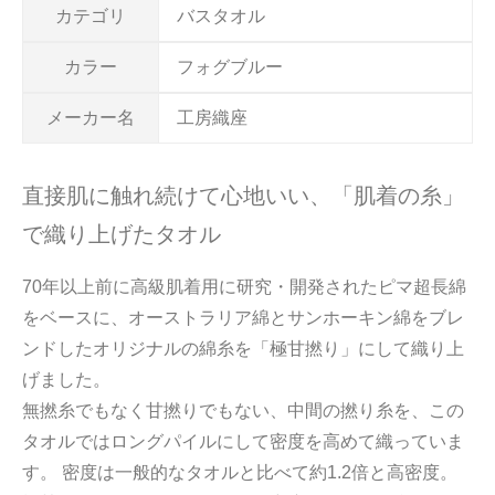
カテゴリ
バスタオル
カラー
フォグブルー
メーカー名
工房織座
直接肌に触れ続けて心地いい、「肌着の糸」
で織り上げたタオル
70年以上前に高級肌着用に研究・開発されたピマ超長綿
をベースに、オーストラリア綿とサンホーキン綿をブレ
ンドしたオリジナルの綿糸を「極甘撚り」にして織り上
げました。
無撚糸でもなく甘撚りでもない、中間の撚り糸を、この
タオルではロングパイルにして密度を高めて織っていま
す。 密度は一般的なタオルと比べて約1.2倍と高密度。