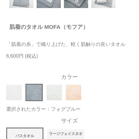
今治タオルについて
肌着のタオル MOFA（モフア）
当サイトについて
会員サービス
「肌着の糸」で織り上げた、軽く肌触りの良いタオル
店舗リスト
6,600円
ヘルプ
カラー
規約
大量購入・法人向けの購入の方は
選択されたカラー：フォグブルー
お問い合わせ
サイズ
ラージフェイスタオ
バスタオル