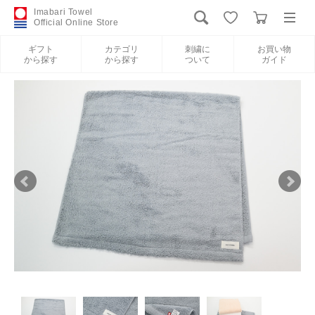
Imabari Towel
Official Online Store
ギフト
カテゴリ
刺繍に
お買い物
から探す
から探す
ついて
ガイド
ログイン
新規会員登録
ギフトから探す
カテゴリから探す
刺繍について
お買い物ガイド
International Shipping