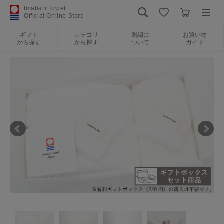
Imabari Towel
Official Online Store
ギフト
カテゴリ
刺繍に
お買い物
から探す
から探す
ついて
ガイド
ログイン
新規会員登録
ギフトから探す
カテゴリから探す
刺繍について
お買い物ガイド
International Shipping