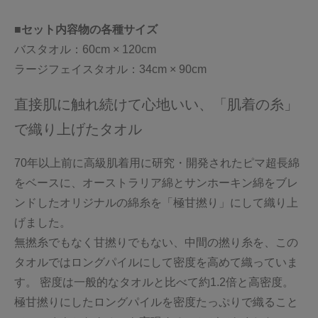
■セット内容物の各種サイズ
バスタオル：60cm × 120cm
ラージフェイスタオル：34cm × 90cm
直接肌に触れ続けて心地いい、「肌着の糸」
で織り上げたタオル
70年以上前に高級肌着用に研究・開発されたピマ超長綿
をベースに、オーストラリア綿とサンホーキン綿をブレ
ンドしたオリジナルの綿糸を「極甘撚り」にして織り上
げました。
無撚糸でもなく甘撚りでもない、中間の撚り糸を、この
タオルではロングパイルにして密度を高めて織っていま
す。 密度は一般的なタオルと比べて約1.2倍と高密度。
極甘撚りにしたロングパイルを密度たっぷりで織ること