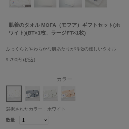
今治タオルについて
肌着のタオル MOFA（モフア）ギフトセット(ホ
当サイトについて
ワイト)(BT×1枚、ラージFT×1枚)
会員サービス
ふっくらとやわらかな肌あたりが特徴の優しいタオル
店舗リスト
9,790円
ヘルプ
規約
カラー
大量購入・法人向けの購入の方は
お問い合わせ
選択されたカラー：ホワイト
数量