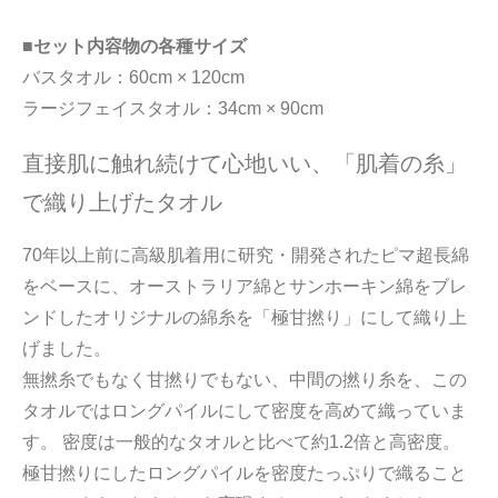
■セット内容物の各種サイズ
バスタオル：60cm × 120cm
ラージフェイスタオル：34cm × 90cm
直接肌に触れ続けて心地いい、「肌着の糸」
で織り上げたタオル
70年以上前に高級肌着用に研究・開発されたピマ超長綿
をベースに、オーストラリア綿とサンホーキン綿をブレ
ンドしたオリジナルの綿糸を「極甘撚り」にして織り上
げました。
無撚糸でもなく甘撚りでもない、中間の撚り糸を、この
タオルではロングパイルにして密度を高めて織っていま
す。 密度は一般的なタオルと比べて約1.2倍と高密度。
極甘撚りにしたロングパイルを密度たっぷりで織ること