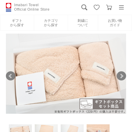
Imabari Towel
Official Online Store
ギフト
カテゴリ
刺繍に
お買い物
から探す
から探す
ついて
ガイド
ログイン
新規会員登録
ギフトから探す
カテゴリから探す
刺繍について
お買い物ガイド
International Shipping