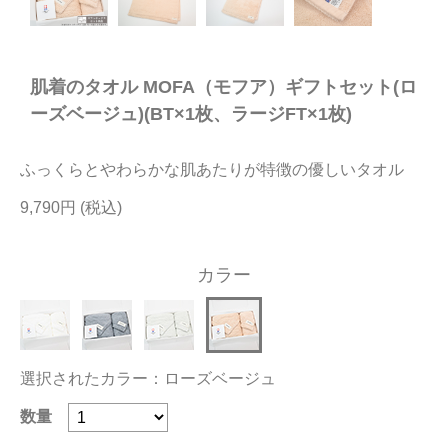
今治タオルについて
肌着のタオル MOFA（モフア）ギフトセット(ロ
当サイトについて
ーズベージュ)(BT×1枚、ラージFT×1枚)
会員サービス
ふっくらとやわらかな肌あたりが特徴の優しいタオル
店舗リスト
9,790円
ヘルプ
規約
カラー
大量購入・法人向けの購入の方は
お問い合わせ
選択されたカラー：ローズベージュ
数量