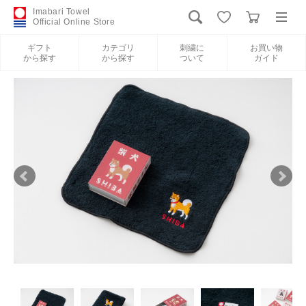
Imabari Towel
Official Online Store
ギフト
カテゴリ
刺繍に
お買い物
から探す
から探す
ついて
ガイド
ログイン
新規会員登録
ギフトから探す
カテゴリから探す
刺繍について
お買い物ガイド
International Shipping