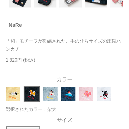
今治タオルについて
NaRe
当サイトについて
会員サービス
「和」モチーフが刺繍された、手のひらサイズの圧縮ハ
店舗リスト
ンカチ
1,320円
ヘルプ
規約
カラー
大量購入・法人向けの購入の方は
お問い合わせ
選択されたカラー：柴犬
サイズ