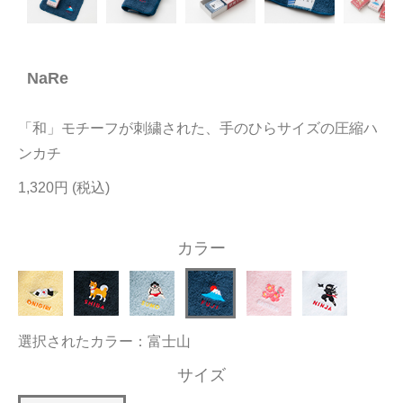
今治タオルについて
NaRe
当サイトについて
会員サービス
「和」モチーフが刺繍された、手のひらサイズの圧縮ハ
店舗リスト
ンカチ
1,320円
ヘルプ
規約
カラー
大量購入・法人向けの購入の方は
お問い合わせ
選択されたカラー：富士山
サイズ