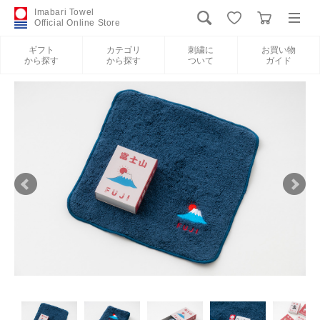
Imabari Towel
Official Online Store
ギフト
カテゴリ
刺繍に
お買い物
から探す
から探す
ついて
ガイド
ログイン
新規会員登録
ギフトから探す
カテゴリから探す
刺繍について
お買い物ガイド
International Shipping