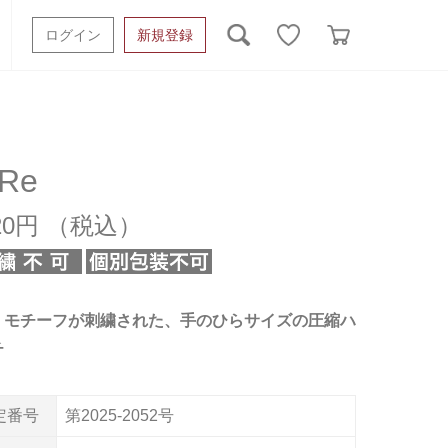
ログイン
新規登録
ッシュタオル
ベビーギフト
スポーツタオル
オーガニック
タオルケット類
Re
ギフトボックスその他
320円
」モチーフが刺繍された、手のひらサイズの圧縮ハ
チ
定番号
第2025-2052号