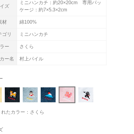
ミニハンカチ：約20×20cm 専用パッ
イズ
ケージ：約7×5.3×2cm
素材
綿100%
テゴリ
ミニハンカチ
ラー
さくら
カー名
村上パイル
ー
されたカラー：さくら
ズ