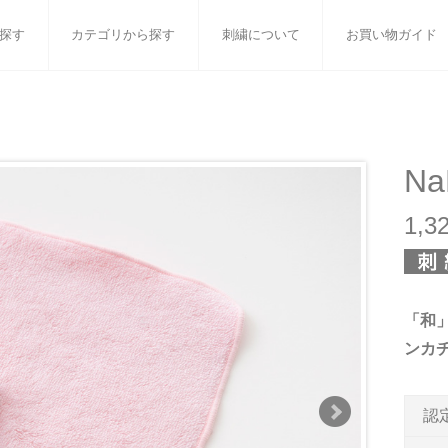
探す
カテゴリから探す
刺繍について
お買い物ガイド
ット
バスタオル
白いタオルのギフトセット
フェイスタオル
ウォ
ベビーグッズ
小さなお返し・お餞別
マフラー
衣類
Na
タオル雑貨
刺繍
書籍
1,
「和
ンカ
認