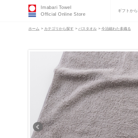
Imabari Towel
ギフトから
Official Online Store
ホーム
>
カテゴリから探す
>
バスタオル
>
今治細わた多織る
おすすめギフトセ
ふわりシリーズ
ウェディング
タオルハンカチ
バスグッズ