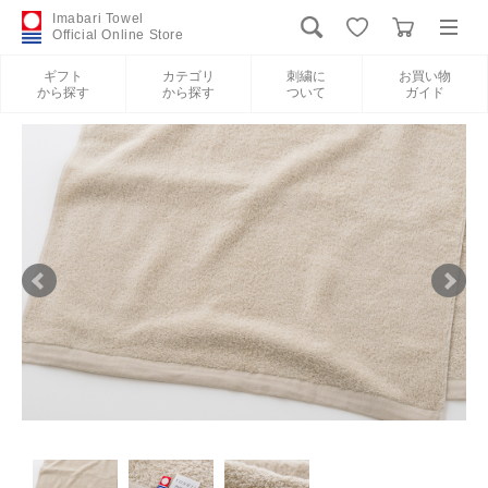
Imabari Towel
Official Online Store
ギフト
カテゴリ
刺繍に
お買い物
から探す
から探す
ついて
ガイド
ログイン
新規会員登録
ギフトから探す
カテゴリから探す
刺繍について
お買い物ガイド
International Shipping