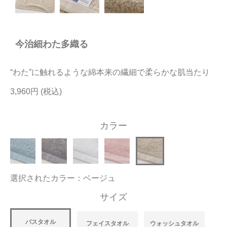
今治タオルについて
今治細わた多織る
当サイトについて
会員サービス
“わた”に触れるような綿本来の繊細で柔らかな肌当たり
店舗リスト
3,960円
ヘルプ
カラー
規約
大量購入・法人向けの購入の方は
選択されたカラー：ベージュ
お問い合わせ
サイズ
バスタオル
フェイスタオル
ウォッシュタオル