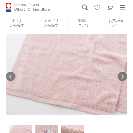
Imabari Towel
Official Online Store
ギフト
カテゴリ
刺繍に
お買い物
から探す
から探す
ついて
ガイド
ログイン
新規会員登録
ギフトから探す
カテゴリから探す
刺繍について
お買い物ガイド
International Shipping