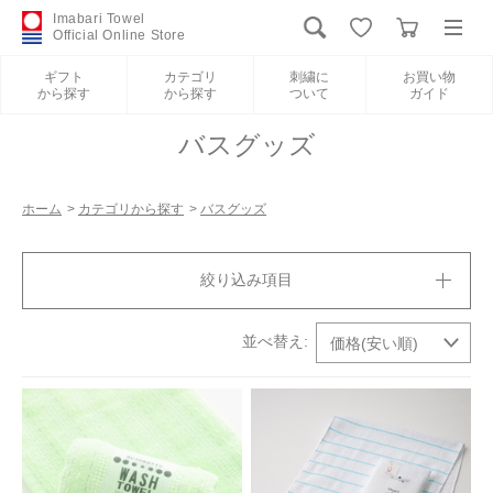
Imabari Towel
Official Online Store
ギフト
カテゴリ
刺繍に
お買い物
から探す
から探す
ついて
ガイド
ログイン
新規会員登録
バスグッズ
ギフトから探す
ホーム
>
カテゴリから探す
>
バスグッズ
カテゴリから探す
絞り込み項目
刺繍について
お買い物ガイド
International Shipping