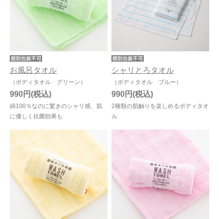
今治タオルについて
当サイトについて
会員サービス
お風呂タオル
シャリとろタオル
（ボディタオル グリーン）
（ボディタオル ブルー）
店舗リスト
990円
990円
ヘルプ
綿100％なのに驚きのシャリ感、肌
2種類の肌触りを楽しめるボディタオ
に優しく抗菌効果も
ル
規約
大量購入・法人向けの購入の方は
お問い合わせ