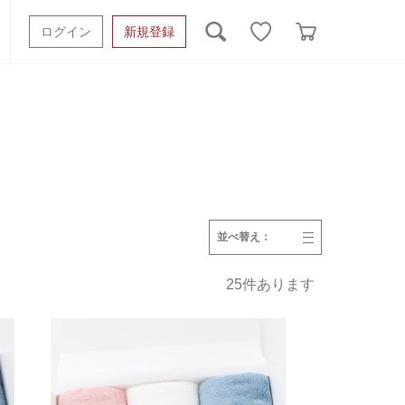
ログイン
新規登録
ッシュタオル
ベビーギフト
スポーツタオル
オーガニック
タオルケット類
ギフトボックスその他
並べ替え：
発売日
価格(安い順)
価格(高い順)
25
件あります