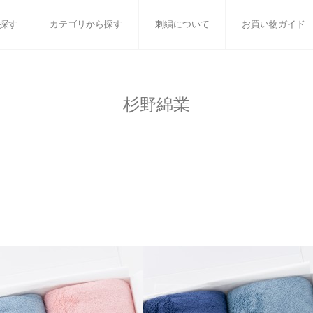
探す
カテゴリから探す
刺繍について
お買い物ガイド
ット
バスタオル
白いタオルのギフトセット
フェイスタオル
ウォ
杉野綿業
ベビーグッズ
小さなお返し・お餞別
マフラー
衣類
タオル雑貨
刺繍
書籍