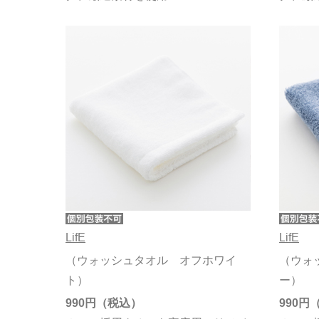
LifE
LifE
（ウォッシュタオル オフホワイ
（ウォ
ト）
ー）
990円
990円