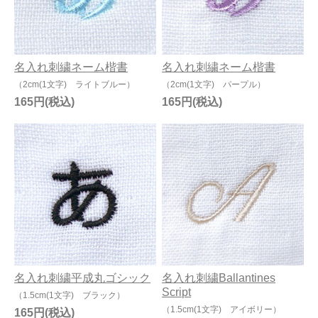
名入れ刺繍ネーム楷書
名入れ刺繍ネーム楷書
（2cm(1文字) ライトブルー）
（2cm(1文字) パープル）
165円
165円
名入れ刺繍平成丸ゴシック
名入れ刺繍Ballantines
Script
（1.5cm(1文字) ブラック）
（1.5cm(1文字) アイボリー）
165円