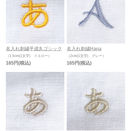
今治タオルについて
当サイトについて
会員サービス
名入れ刺繍平成丸ゴシック
名入れ刺繍Hana
店舗リスト
（1.5cm(1文字) イエロー）
（2cm(1文字) グレー）
ヘルプ
165円
165円
規約
大量購入・法人向けの購入の方は
お問い合わせ