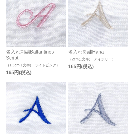
名入れ刺繍Ballantines
名入れ刺繍Hana
Script
（2cm(1文字) アイボリー）
（1.5cm(1文字) ライトピンク）
165円
165円