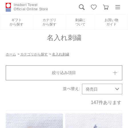
Imabari Towel
Official Online Store
ギフト
カテゴリ
刺繍に
お買い物
から探す
から探す
ついて
ガイド
ログイン
新規会員登録
名入れ刺繍
ギフトから探す
ホーム
>
カテゴリから探す
>
名入れ刺繍
カテゴリから探す
絞り込み項目
刺繍について
お買い物ガイド
147
件あります
International Shipping