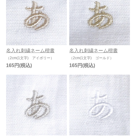
今治タオルについて
当サイトについて
会員サービス
名入れ刺繍ネーム楷書
名入れ刺繍ネーム楷書
店舗リスト
（2cm(1文字) アイボリー）
（2cm(1文字) ゴールド）
ヘルプ
165円
165円
規約
大量購入・法人向けの購入の方は
お問い合わせ