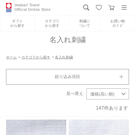
Imabari Towel
Official Online Store
ギフト
カテゴリ
刺繍に
お買い物
から探す
から探す
ついて
ガイド
ログイン
新規会員登録
名入れ刺繍
ギフトから探す
ホーム
>
カテゴリから探す
>
名入れ刺繍
カテゴリから探す
絞り込み項目
刺繍について
お買い物ガイド
147
件あります
International Shipping