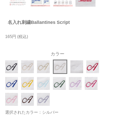
今治タオルについて
名入れ刺繍Ballantines Script
当サイトについて
会員サービス
165円
店舗リスト
カラー
ヘルプ
規約
大量購入・法人向けの購入の方は
お問い合わせ
選択されたカラー：シルバー