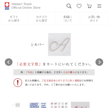
Imabari Towel
Official Online Store
ギフト
カテゴリ
刺繍に
お買い物
から探す
から探す
ついて
ガイド
ログイン
新規会員登録
ギフトから探す
カテゴリから探す
刺繍について
お買い物ガイド
International Shipping